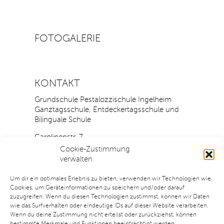
FOTOGALERIE
KONTAKT
Grundschule Pestalozzischule Ingelheim
Ganztagsschule, Entdeckertagsschule und
Bilinguale Schule
Carolinenstr. 7
55218 Ingelheim
Cookie-Zustimmung
verwalten
Tel.: 06132 / 73318
Fax.: 06132 / 431486
Um dir ein optimales Erlebnis zu bieten, verwenden wir Technologien wie
Cookies, um Geräteinformationen zu speichern und/oder darauf
E-Mail:
pestalo
zzisc
hule@inge
lheim.d
e
zuzugreifen. Wenn du diesen Technologien zustimmst, können wir Daten
wie das Surfverhalten oder eindeutige IDs auf dieser Website verarbeiten.
Öffnungszeiten unseres Sekretariats:
Wenn du deine Zustimmung nicht erteilst oder zurückziehst, können
Mo. bis Do.: 7:30 Uhr - 13:00 Uhr