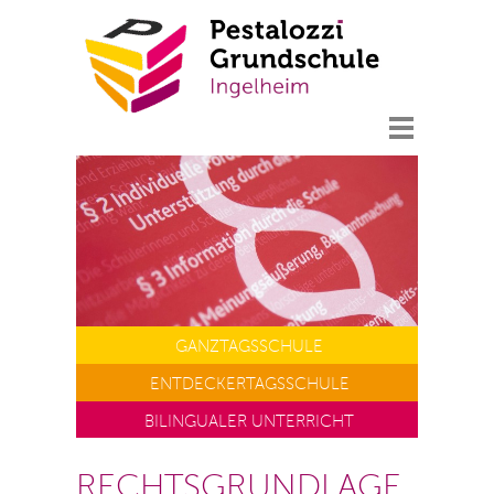
GANZTAGS
SCHULE
ENTDECKERTAGS
SCHULE
BILINGUALER UNTERRICHT
RECHTSGRUNDLAGE