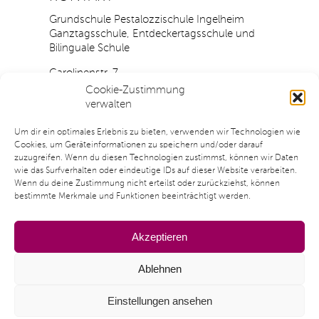
Grundschule Pestalozzischule Ingelheim
Ganztagsschule, Entdeckertagsschule und
Bilinguale Schule
Carolinenstr. 7
55218 Ingelheim
Cookie-Zustimmung
verwalten
Tel.: 06132 / 73318
Fax.: 06132 / 431486
Um dir ein optimales Erlebnis zu bieten, verwenden wir Technologien wie
Cookies, um Geräteinformationen zu speichern und/oder darauf
E-Mail:
pestalo
zzisc
hule@inge
lheim.d
e
zuzugreifen. Wenn du diesen Technologien zustimmst, können wir Daten
wie das Surfverhalten oder eindeutige IDs auf dieser Website verarbeiten.
Öffnungszeiten unseres Sekretariats:
Wenn du deine Zustimmung nicht erteilst oder zurückziehst, können
Mo. bis Do.: 7:30 Uhr - 13:00 Uhr
bestimmte Merkmale und Funktionen beeinträchtigt werden.
Fr.: 7:30 Uhr - 10:00 Uhr
Akzeptieren
Ablehnen
KONTAKT
IMPRESSUM
DOWNLOADS
COOKIE-
&
& LINKS
RICHTLINIE
Einstellungen ansehen
ANFAHRT
(EU)