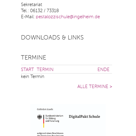
Sekretariat
Tel.: 06132 / 73318
E-Mail:
pestalo
zzisc
hule@inge
lheim.d
e
DOWNLOADS & LINKS
TERMINE
START
TERMIN
ENDE
kein Termin
ALLE TERMINE >