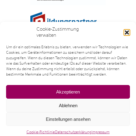
Cookie-Zustimmung
verwalten
Um dir ein optimales Erlebnis zu bieten, verwenden wir Technologien wie
Cookies, um Geräteinformationen zu speichern und/oder darauf
zuzugreifen. Wenn du diesen Technologien zustimmst, können wir Daten
wie das Surfverhalten oder eindeutige IDs auf dieser Website verarbeiten.
Wenn du deine Zustimmung nicht erteilst oder zurückziehst, können
bestimmte Merkmale und Funktionen beeinträchtigt werden.
Akzeptieren
Ablehnen
KONTAKT
IMPRESSUM
DOWNLOADS
COOKIE-
&
& LINKS
RICHTLINIE
Einstellungen ansehen
ANFAHRT
(EU)
Cookie-Richtlinie
Datenschutzerklärung
Impressum