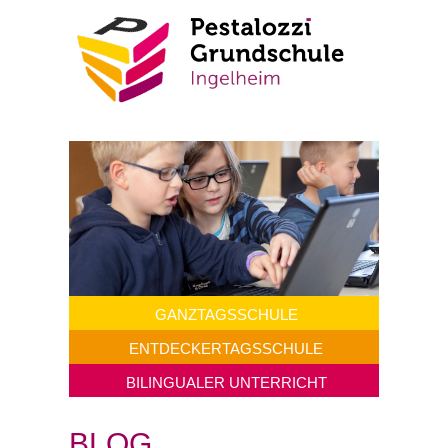
GANZTAGS
SCHULE
ENTDECKERTAGS
SCHULE
BILINGUALER UNTERRICHT
BLOG