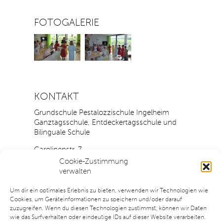
FOTOGALERIE
KONTAKT
Grundschule Pestalozzischule Ingelheim
Ganztagsschule, Entdeckertagsschule und
Bilinguale Schule
Carolinenstr. 7
55218 Ingelheim
Cookie-Zustimmung
verwalten
Tel.: 06132 / 73318
Fax.: 06132 / 431486
Um dir ein optimales Erlebnis zu bieten, verwenden wir Technologien wie
Cookies, um Geräteinformationen zu speichern und/oder darauf
E-Mail:
pestalo
zzisc
hule@inge
lheim.d
e
zuzugreifen. Wenn du diesen Technologien zustimmst, können wir Daten
wie das Surfverhalten oder eindeutige IDs auf dieser Website verarbeiten.